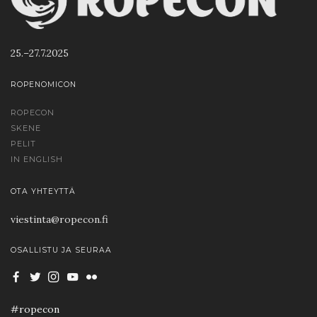
25.–27.7.2025
ROPENOMICON
ROPECON
SKENE
PELIT
IN ENGLISH
OTA YHTEYTTÄ
viestinta@ropecon.fi
OSALLISTU JA SEURAA
#ropecon