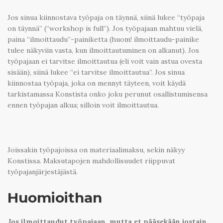
Jos sinua kiinnostava työpaja on täynnä, siinä lukee “työpaja
on täynnä” (“workshop is full”). Jos työpajaan mahtuu vielä,
paina “ilmoittaudu”-painiketta (huom! ilmoittaudu-painike
tulee näkyviin vasta, kun ilmoittautuminen on alkanut). Jos
työpajaan ei tarvitse ilmoittautua (eli voit vain astua ovesta
sisään), siinä lukee “ei tarvitse ilmoittautua”. Jos sinua
kiinnostaa työpaja, joka on mennyt täyteen, voit käydä
tarkistamassa Konstista onko joku perunut osallistumisensa
ennen työpajan alkua; silloin voit ilmoittautua.
Joissakin työpajoissa on materiaalimaksu, sekin näkyy
Konstissa. Maksutapojen mahdollisuudet riippuvat
työpajanjärjestäjästä.
Huomioithan
Jos ilmoittaudut työpajaan, mutta et pääsekään jostain