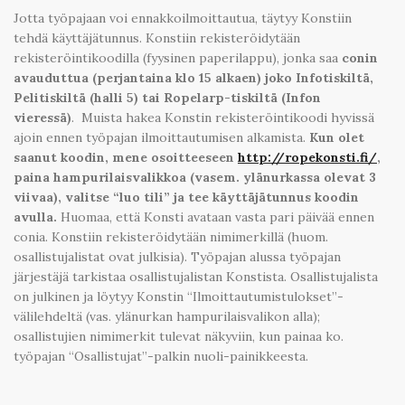
Jotta työpajaan voi ennakkoilmoittautua, täytyy Konstiin
tehdä käyttäjätunnus. Konstiin rekisteröidytään
rekisteröintikoodilla (fyysinen paperilappu), jonka saa
conin
avauduttua (perjantaina klo 15 alkaen) joko Infotiskiltä,
Pelitiskiltä (halli 5) tai Ropelarp-tiskiltä (Infon
vieressä)
. Muista hakea Konstin rekisteröintikoodi hyvissä
ajoin ennen työpajan ilmoittautumisen alkamista.
Kun olet
saanut koodin, mene osoitteeseen
http://ropekonsti.fi/
,
paina hampurilaisvalikkoa (vasem. ylänurkassa olevat 3
viivaa), valitse “luo tili” ja tee käyttäjätunnus koodin
avulla.
Huomaa, että Konsti avataan vasta pari päivää ennen
conia. Konstiin rekisteröidytään nimimerkillä (huom.
osallistujalistat ovat julkisia). Työpajan alussa työpajan
järjestäjä tarkistaa osallistujalistan Konstista. Osallistujalista
on julkinen ja löytyy Konstin “Ilmoittautumistulokset”-
välilehdeltä (vas. ylänurkan hampurilaisvalikon alla);
osallistujien nimimerkit tulevat näkyviin, kun painaa ko.
työpajan “Osallistujat”-palkin nuoli-painikkeesta.