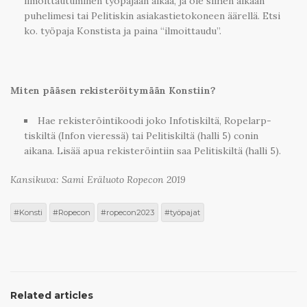
ilmoittautuminen työpajaan alkaa, ja ole siihen aikaan
puhelimesi tai Pelitiskin asiakastietokoneen äärellä. Etsi
ko. työpaja Konstista ja paina “ilmoittaudu”.
Miten pääsen rekisteröitymään Konstiin?
Hae rekisteröintikoodi joko Infotiskiltä, Ropelarp-
tiskiltä (Infon vieressä) tai Pelitiskiltä (halli 5) conin
aikana. Lisää apua rekisteröintiin saa Pelitiskiltä (halli 5).
Kansikuva: Sami Eräluoto Ropecon 2019
Konsti
Ropecon
ropecon2023
työpajat
Related articles