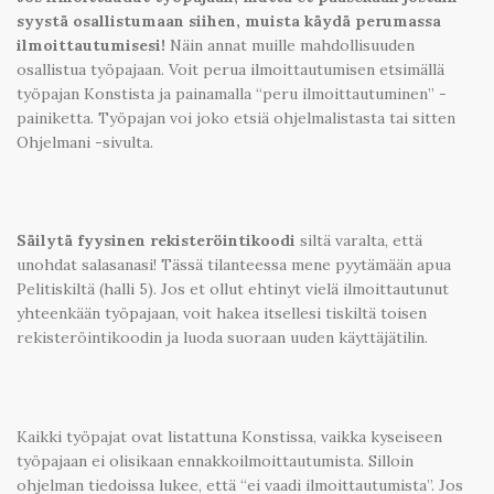
syystä osallistumaan siihen, muista käydä perumassa
ilmoittautumisesi!
Näin annat muille mahdollisuuden
osallistua työpajaan. Voit perua ilmoittautumisen etsimällä
työpajan Konstista ja painamalla “peru ilmoittautuminen” -
painiketta. Työpajan voi joko etsiä ohjelmalistasta tai sitten
Ohjelmani -sivulta.
Säilytä fyysinen rekisteröintikoodi
siltä varalta, että
unohdat salasanasi! Tässä tilanteessa mene pyytämään apua
Pelitiskiltä (halli 5). Jos et ollut ehtinyt vielä ilmoittautunut
yhteenkään työpajaan, voit hakea itsellesi tiskiltä toisen
rekisteröintikoodin ja luoda suoraan uuden käyttäjätilin.
Kaikki työpajat ovat listattuna Konstissa, vaikka kyseiseen
työpajaan ei olisikaan ennakkoilmoittautumista. Silloin
ohjelman tiedoissa lukee, että “ei vaadi ilmoittautumista”. Jos