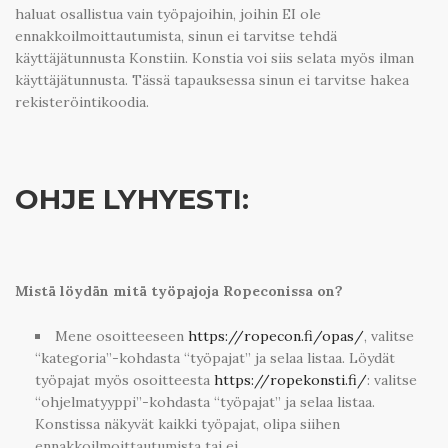
haluat osallistua vain työpajoihin, joihin EI ole
ennakkoilmoittautumista, sinun ei tarvitse tehdä
käyttäjätunnusta Konstiin. Konstia voi siis selata myös ilman
käyttäjätunnusta. Tässä tapauksessa sinun ei tarvitse hakea
rekisteröintikoodia.
OHJE LYHYESTI:
Mistä löydän mitä työpajoja Ropeconissa on?
Mene osoitteeseen
https://ropecon.fi/opas/
, valitse
“kategoria”-kohdasta “työpajat” ja selaa listaa. Löydät
työpajat myös osoitteesta
https://ropekonsti.fi/
: valitse
“ohjelmatyyppi”-kohdasta “työpajat” ja selaa listaa.
Konstissa näkyvät kaikki työpajat, olipa siihen
ennakkoilmoittautumista tai ei.