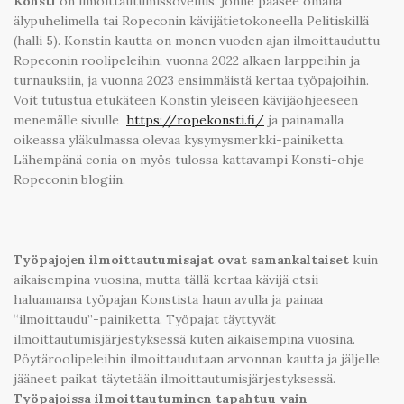
Konsti
on ilmoittautumissovellus, jonne pääsee omalla
älypuhelimella tai Ropeconin kävijätietokoneella Pelitiskillä
(halli 5). Konstin kautta on monen vuoden ajan ilmoittauduttu
Ropeconin roolipeleihin, vuonna 2022 alkaen larppeihin ja
turnauksiin, ja vuonna 2023 ensimmäistä kertaa työpajoihin.
Voit tutustua etukäteen Konstin yleiseen kävijäohjeeseen
menemälle sivulle
https://ropekonsti.fi/
ja painamalla
oikeassa yläkulmassa olevaa kysymysmerkki-painiketta.
Lähempänä conia on myös tulossa kattavampi Konsti-ohje
Ropeconin blogiin.
Työpajojen ilmoittautumisajat ovat samankaltaiset
kuin
aikaisempina vuosina, mutta tällä kertaa kävijä etsii
haluamansa työpajan Konstista haun avulla ja painaa
“ilmoittaudu”-painiketta. Työpajat täyttyvät
ilmoittautumisjärjestyksessä kuten aikaisempina vuosina.
Pöytäroolipeleihin ilmoittaudutaan arvonnan kautta ja jäljelle
jääneet paikat täytetään ilmoittautumisjärjestyksessä.
Työpajoissa ilmoittautuminen tapahtuu vain