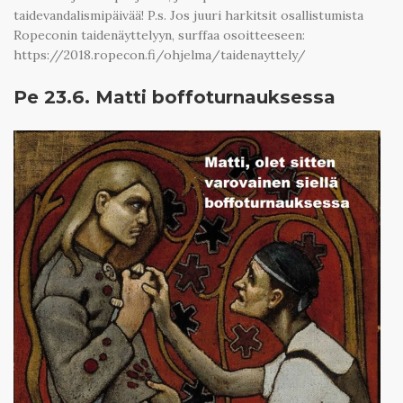
taidevandalismipäivää! P.s. Jos juuri harkitsit osallistumista
Ropeconin taidenäyttelyyn, surffaa osoitteeseen:
https://2018.ropecon.fi/ohjelma/taidenayttely/
Pe 23.6. Matti boffoturnauksessa