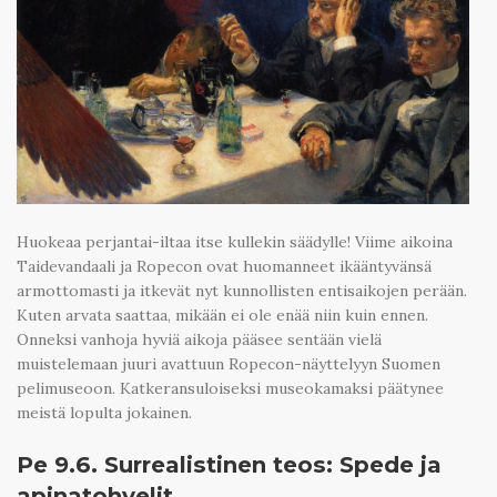
Huokeaa perjantai-iltaa itse kullekin säädylle! Viime aikoina
Taidevandaali ja Ropecon ovat huomanneet ikääntyvänsä
armottomasti ja itkevät nyt kunnollisten entisaikojen perään.
Kuten arvata saattaa, mikään ei ole enää niin kuin ennen.
Onneksi vanhoja hyviä aikoja pääsee sentään vielä
muistelemaan juuri avattuun Ropecon-näyttelyyn Suomen
pelimuseoon. Katkeransuloiseksi museokamaksi päätynee
meistä lopulta jokainen.
Pe 9.6. Surrealistinen teos: Spede ja
apinatohvelit