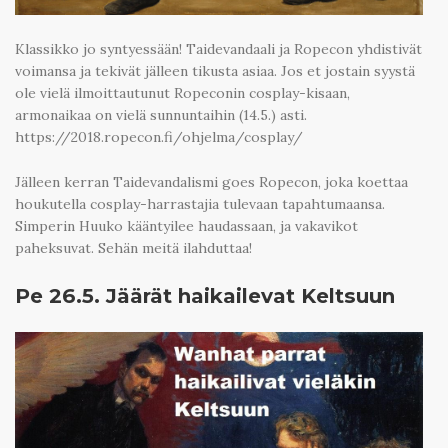
Klassikko jo syntyessään! Taidevandaali ja Ropecon yhdistivät
voimansa ja tekivät jälleen tikusta asiaa. Jos et jostain syystä
ole vielä ilmoittautunut Ropeconin cosplay-kisaan,
armonaikaa on vielä sunnuntaihin (14.5.) asti.
https://2018.ropecon.fi/ohjelma/cosplay/
Jälleen kerran Taidevandalismi goes Ropecon, joka koettaa
houkutella cosplay-harrastajia tulevaan tapahtumaansa.
Simperin Huuko kääntyilee haudassaan, ja vakavikot
paheksuvat. Sehän meitä ilahduttaa!
Pe 26.5. Jäärät haikailevat Keltsuun