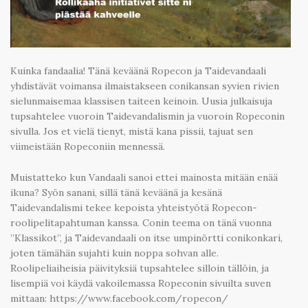
Kuinka fandaalia! Tänä keväänä Ropecon ja Taidevandaali
yhdistävät voimansa ilmaistakseen conikansan syvien rivien
sielunmaisemaa klassisen taiteen keinoin. Uusia julkaisuja
tupsahtelee vuoroin Taidevandalismin ja vuoroin Ropeconin
sivulla. Jos et vielä tienyt, mistä kana pissii, tajuat sen
viimeistään Ropeconiin mennessä.
Muistatteko kun Vandaali sanoi ettei mainosta mitään enää
ikuna? Syön sanani, sillä tänä keväänä ja kesänä
Taidevandalismi tekee kepoista yhteistyötä Ropecon-
roolipelitapahtuman kanssa. Conin teema on tänä vuonna
”Klassikot”, ja Taidevandaali on itse umpinörtti conikonkari,
joten tämähän sujahti kuin noppa sohvan alle.
Roolipeliaiheisia päivityksiä tupsahtelee silloin tällöin, ja
lisempiä voi käydä vakoilemassa Ropeconin sivuilta suven
mittaan: https://www.facebook.com/ropecon/