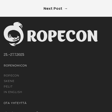
→
Next Post
25.–27.7.2025
ROPENOMICON
ROPECON
SKENE
PELIT
IN ENGLISH
OTA YHTEYTTÄ