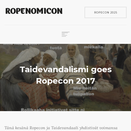
ROPECON 2025
ROPECON
SKENE
PELIT
Taidevandalismi goes
IN ENGLISH
Ropecon 2017
SEARCH
Tänä kesänä Ropecon ja Taidevandaali yhdistivät voimansa