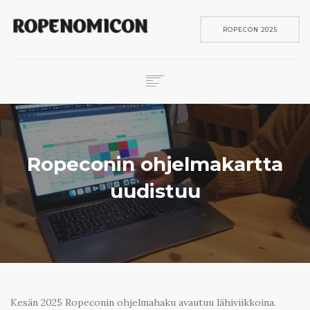
ROPECON 2025
ROPECON
SKENE
PELIT
Ropeconin ohjelmakartta
IN ENGLISH
uudistuu
SEARCH
Kesän 2025 Ropeconin ohjelmahaku avautuu lähiviikkoina.