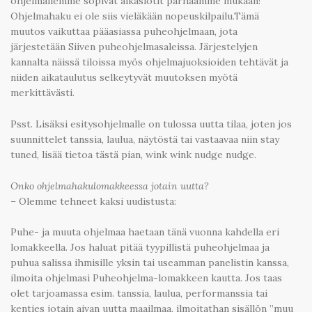
ohjelmallemme sopivat aikaslotit parhaamme mukaan!
Ohjelmahaku ei ole siis vieläkään nopeuskilpailu.Tämä
muutos vaikuttaa pääasiassa puheohjelmaan, jota
järjestetään Siiven puheohjelmasaleissa. Järjestelyjen
kannalta näissä tiloissa myös ohjelmajuoksioiden tehtävät ja
niiden aikataulutus selkeytyvät muutoksen myötä
merkittävästi.
Psst. Lisäksi esitysohjelmalle on tulossa uutta tilaa, joten jos
suunnittelet tanssia, laulua, näytöstä tai vastaavaa niin stay
tuned, lisää tietoa tästä pian, wink wink nudge nudge.
Onko ohjelmahakulomakkeessa jotain uutta?
– Olemme tehneet kaksi uudistusta:
Puhe- ja muuta ohjelmaa haetaan tänä vuonna kahdella eri
lomakkeella. Jos haluat pitää tyypillistä puheohjelmaa ja
puhua salissa ihmisille yksin tai useamman panelistin kanssa,
ilmoita ohjelmasi Puheohjelma-lomakkeen kautta. Jos taas
olet tarjoamassa esim. tanssia, laulua, performanssia tai
kenties jotain aivan uutta maailmaa, ilmoitathan sisällön ”muu