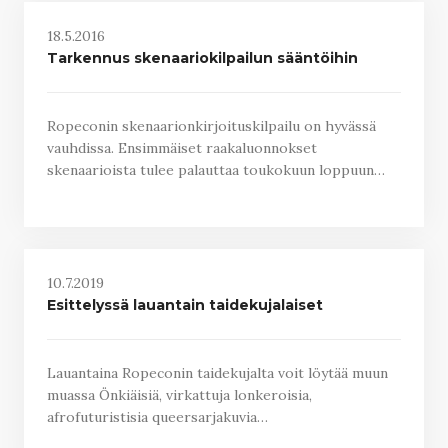
18.5.2016
Tarkennus skenaariokilpailun sääntöihin
Ropeconin skenaarionkirjoituskilpailu on hyvässä
vauhdissa. Ensimmäiset raakaluonnokset
skenaarioista tulee palauttaa toukokuun loppuun…
10.7.2019
Esittelyssä lauantain taidekujalaiset
Lauantaina Ropeconin taidekujalta voit löytää muun
muassa Önkiäisiä, virkattuja lonkeroisia,
afrofuturistisia queersarjakuvia…