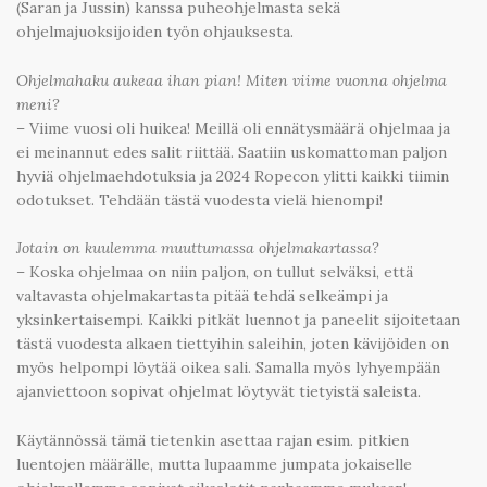
(Saran ja Jussin) kanssa puheohjelmasta sekä
ohjelmajuoksijoiden työn ohjauksesta.
Ohjelmahaku aukeaa ihan pian! Miten viime vuonna ohjelma
meni?
– Viime vuosi oli huikea! Meillä oli ennätysmäärä ohjelmaa ja
ei meinannut edes salit riittää. Saatiin uskomattoman paljon
hyviä ohjelmaehdotuksia ja 2024 Ropecon ylitti kaikki tiimin
odotukset. Tehdään tästä vuodesta vielä hienompi!
Jotain on kuulemma muuttumassa ohjelmakartassa?
– Koska ohjelmaa on niin paljon, on tullut selväksi, että
valtavasta ohjelmakartasta pitää tehdä selkeämpi ja
yksinkertaisempi. Kaikki pitkät luennot ja paneelit sijoitetaan
tästä vuodesta alkaen tiettyihin saleihin, joten kävijöiden on
myös helpompi löytää oikea sali. Samalla myös lyhyempään
ajanviettoon sopivat ohjelmat löytyvät tietyistä saleista.
Käytännössä tämä tietenkin asettaa rajan esim. pitkien
luentojen määrälle, mutta lupaamme jumpata jokaiselle