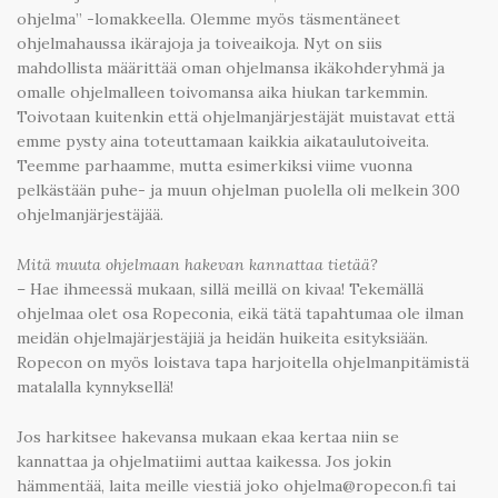
ohjelma” -lomakkeella. Olemme myös täsmentäneet
ohjelmahaussa ikärajoja ja toiveaikoja. Nyt on siis
mahdollista määrittää oman ohjelmansa ikäkohderyhmä ja
omalle ohjelmalleen toivomansa aika hiukan tarkemmin.
Toivotaan kuitenkin että ohjelmanjärjestäjät muistavat että
emme pysty aina toteuttamaan kaikkia aikataulutoiveita.
Teemme parhaamme, mutta esimerkiksi viime vuonna
pelkästään puhe- ja muun ohjelman puolella oli melkein 300
ohjelmanjärjestäjää.
Mitä muuta ohjelmaan hakevan kannattaa tietää?
– Hae ihmeessä mukaan, sillä meillä on kivaa! Tekemällä
ohjelmaa olet osa Ropeconia, eikä tätä tapahtumaa ole ilman
meidän ohjelmajärjestäjiä ja heidän huikeita esityksiään.
Ropecon on myös loistava tapa harjoitella ohjelmanpitämistä
matalalla kynnyksellä!
Jos harkitsee hakevansa mukaan ekaa kertaa niin se
kannattaa ja ohjelmatiimi auttaa kaikessa. Jos jokin
hämmentää, laita meille viestiä joko ohjelma@ropecon.fi tai