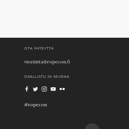
OTA YHTEYTTÄ
viestinta@ropecon.fi
OSALLISTU JA SEURAA
#ropecon