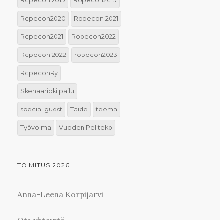
Ropecon 2019
Ropecon2019
Ropecon2020
Ropecon 2021
Ropecon2021
Ropecon2022
Ropecon 2022
ropecon2023
RopeconRy
Skenaariokilpailu
special guest
Taide
teema
Työvoima
Vuoden Peliteko
TOIMITUS 2026
Anna-Leena Korpijärvi
Ota yhteyttä