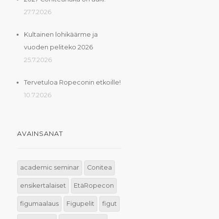
27.7.2026
Kultainen lohikäärme ja
vuoden peliteko 2026
25.7.2026
Tervetuloa Ropeconin etkoille!
10.7.2026
AVAINSANAT
academic seminar
Conitea
ensikertalaiset
EtäRopecon
figumaalaus
Figupelit
figut