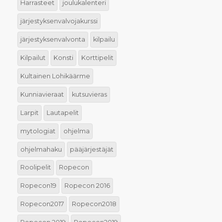
Harrasteet
joulukalenteri
järjestyksenvalvojakurssi
järjestyksenvalvonta
kilpailu
Kilpailut
Konsti
Korttipelit
Kultainen Lohikäärme
Kunniavieraat
kutsuvieras
Larpit
Lautapelit
mytologiat
ohjelma
ohjelmahaku
pääjärjestäjät
Roolipelit
Ropecon
Ropecon19
Ropecon 2016
Ropecon2017
Ropecon2018