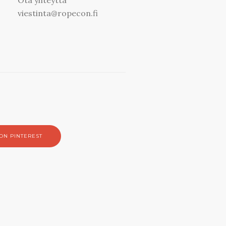
viestinta@ropecon.fi
ON PINTEREST