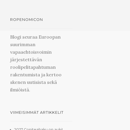
ROPENOMICON
Blogi seuraa Euroopan
suurimman
vapaaehtoisvoimin
järjestettävän
roolipelitapahtuman
rakentumista ja kertoo
skenen uutisista sekä
ilmiöistä.
VIIMEISIMMÄT ARTIKKELIT
2027 Coniteahaku on auki!