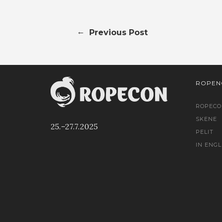
←
Previous Post
ROPEN
ROPECO
SKENE
25.–27.7.2025
PELIT
IN ENGL