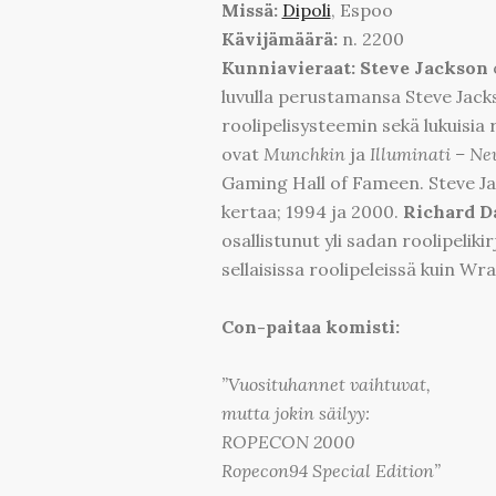
Missä:
Dipoli
, Espoo
Kävijämäärä:
n. 2200
Kunniavieraat: Steve Jackson
luvulla perustamansa Steve Jac
roolipelisysteemin sekä lukuisia r
ovat
Munchkin
ja
Illuminati – N
Gaming Hall of Fameen. Steve Ja
kertaa; 1994 ja 2000.
Richard 
osallistunut yli sadan roolipeli
sellaisissa roolipeleissä kuin Wr
Con-paitaa komisti:
”Vuosituhannet vaihtuvat,
mutta jokin säilyy:
ROPECON 2000
Ropecon94 Special Edition”