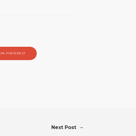
ON PINTEREST
→
Next Post