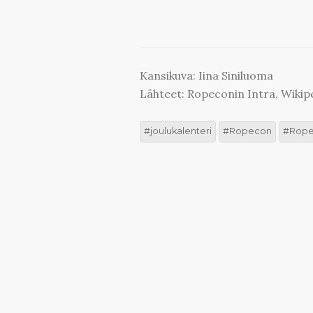
Kansikuva: Iina Siniluoma
Lähteet: Ropeconin Intra, Wikip
joulukalenteri
Ropecon
Rop