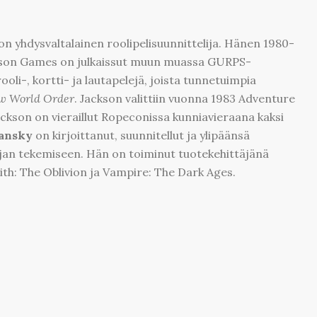
on yhdysvaltalainen roolipelisuunnittelija. Hänen 1980-
kson Games on julkaissut muun muassa GURPS-
ooli-, kortti- ja lautapelejä, joista tunnetuimpia
ew World Order
. Jackson valittiin vuonna 1983 Adventure
ckson on vieraillut Ropeconissa kunniavieraana kaksi
Dansky
on kirjoittanut, suunnitellut ja ylipäänsä
kirjan tekemiseen. Hän on toiminut tuotekehittäjänä
aith: The Oblivion ja Vampire: The Dark Ages.