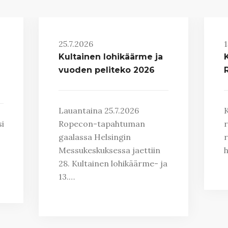
25.7.2026
1
Kultainen lohikäärme ja
K
vuoden peliteko 2026
Lauantaina 25.7.2026
K
i
Ropecon-tapahtuman
r
gaalassa Helsingin
r
Messukeskuksessa jaettiin
h
28. Kultainen lohikäärme- ja
13.…