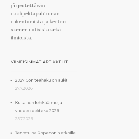
järjestettävän
roolipelitapahtuman
rakentumista ja kertoo
skenen uutisista sekä
ilmiöistä.
VIIMEISIMMÄT ARTIKKELIT
2027 Coniteahaku on auki!
27.7.2026
Kultainen lohikäärme ja
vuoden peliteko 2026
25.7.2026
Tervetuloa Ropeconin etkoille!