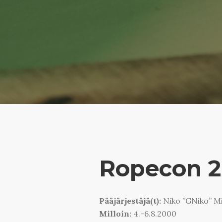
Ropecon 
Pääjärjestäjä(t):
Niko ”
GNiko” Mi
Milloin:
4.-6.8.2000