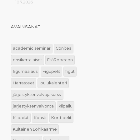
10.7.2026
AVAINSANAT
academic seminar
Conitea
ensikertalaiset
EtäRopecon
figumaalaus
Figupelit
figut
Harrasteet
joulukalenteri
järjestyksenvalvojakurssi
järjestyksenvalvonta
kilpailu
Kilpailut
Konsti
Korttipelit
Kultainen Lohikäärme