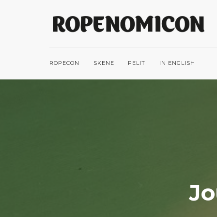
ROPECON
SKENE
PELIT
IN ENGLISH
Jo