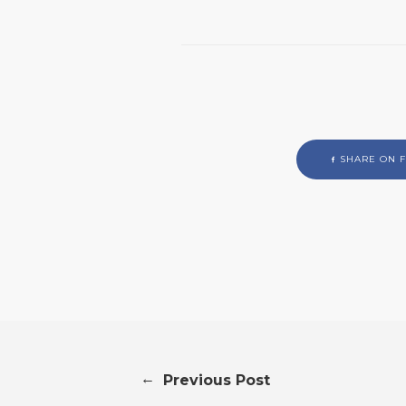
SHARE ON 
←
Previous Post