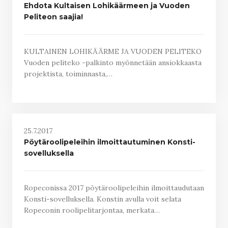
Ehdota Kultaisen Lohikäärmeen ja Vuoden
Peliteon saajia!
KULTAINEN LOHIKÄÄRME JA VUODEN PELITEKO
Vuoden peliteko -palkinto myönnetään ansiokkaasta
projektista, toiminnasta,…
25.7.2017
Pöytäroolipeleihin ilmoittautuminen Konsti-
sovelluksella
Ropeconissa 2017 pöytäroolipeleihin ilmoittaudutaan
Konsti-sovelluksella. Konstin avulla voit selata
Ropeconin roolipelitarjontaa, merkata…