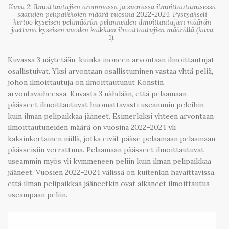
Kuva 2: Ilmoittautujien arvonnassa ja suorassa ilmoittautumisessa
saatujen pelipaikkojen määrä vuosina 2022-2024. Pystyakseli
kertoo kyseisen pelimäärän pelanneiden ilmoittautujien määrän
jaettuna kyseisen vuoden kaikkien ilmoittautujien määrällä (kuva
1).
Kuvassa 3 näytetään, kuinka moneen arvontaan ilmoittautujat
osallistuivat. Yksi arvontaan osallistuminen vastaa yhtä peliä,
johon ilmoittautuja on ilmoittautunut Konstin
arvontavaiheessa. Kuvasta 3 nähdään, että pelaamaan
päässeet ilmoittautuvat huomattavasti useammin peleihin
kuin ilman pelipaikkaa jääneet. Esimerkiksi yhteen arvontaan
ilmoittautuneiden määrä on vuosina 2022–2024 yli
kaksinkertainen niillä, jotka eivät pääse pelaamaan pelaamaan
päässeisiin verrattuna. Pelaamaan päässeet ilmoittautuvat
useammin myös yli kymmeneen peliin kuin ilman pelipaikkaa
jääneet. Vuosien 2022–2024 välissä on kuitenkin havaittavissa,
että ilman pelipaikkaa jääneetkin ovat alkaneet ilmoittautua
useampaan peliin.