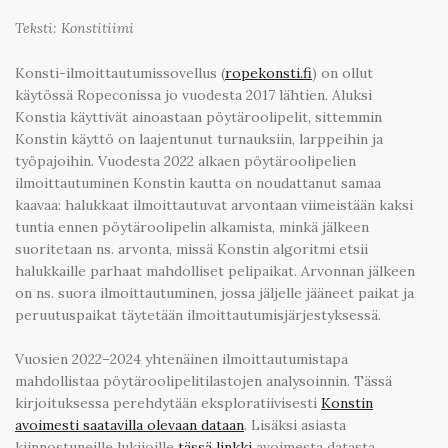
Teksti: Konstitiimi
Konsti-ilmoittautumissovellus (
ropekonsti.fi
) on ollut
käytössä Ropeconissa jo vuodesta 2017 lähtien. Aluksi
Konstia käyttivät ainoastaan pöytäroolipelit, sittemmin
Konstin käyttö on laajentunut turnauksiin, larppeihin ja
työpajoihin. Vuodesta 2022 alkaen pöytäroolipelien
ilmoittautuminen Konstin kautta on noudattanut samaa
kaavaa: halukkaat ilmoittautuvat arvontaan viimeistään kaksi
tuntia ennen pöytäroolipelin alkamista, minkä jälkeen
suoritetaan ns. arvonta, missä Konstin algoritmi etsii
halukkaille parhaat mahdolliset pelipaikat. Arvonnan jälkeen
on ns. suora ilmoittautuminen, jossa jäljelle jääneet paikat ja
peruutuspaikat täytetään ilmoittautumisjärjestyksessä.
Vuosien 2022–2024 yhtenäinen ilmoittautumistapa
mahdollistaa pöytäroolipelitilastojen analysoinnin. Tässä
kirjoituksessa perehdytään eksploratiivisesti
Konstin
avoimesti saatavilla olevaan dataan
. Lisäksi asiasta
kiinnostuneille lukijoille
tässä linkki
avoimesta datasta