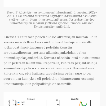
Kuva 3: Käyttäjien arvontaanosallistumismäärä vuosina 2022-
2024. Yksi arvonta tarkoittaa käyttäjän halukkuutta osallistua
tiettyyn peliin Konstin arvontavaiheessa. Pystyakseli kertoo
ilmoittautujien määrän jaettuna kyseisen vuoden kaikkien
ilmoittautujien määrällä.
Kuvassa 4 esitetään pelien suosio alkamisajan mukaan. Pelin
suosio määritellään tässä niiden ilmoittautujien määrällä,
jotka ovat ilmoittautuneet peleihin Konstin
arvontavaiheessa, jaettuna alkamisajankohdan pelien
enimmäispelaajamäärällä. Kuvasta nähdään, että suosituimmat
pelit pelataan lauantaina iltapäivällä, kun taas perjantaisin ja
sunnuntaisin pelien suosio on vähäisempää. Huomioitavaa
kuitenkin on, että kaikissa tapauksissa pelien suosio on
suurempaa kuin yksi, eli peleistä on kiinnostunut useampi
ilmoittautuja kuin pelipaikkoja on saatavilla.