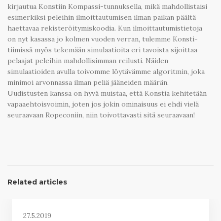
kirjautua Konstiin Kompassi-tunnuksella, mikä mahdollistaisi
esimerkiksi peleihin ilmoittautumisen ilman paikan päältä
haettavaa rekisteröitymiskoodia. Kun ilmoittautumistietoja
on nyt kasassa jo kolmen vuoden verran, tulemme Konsti-
tiimissä myös tekemään simulaatioita eri tavoista sijoittaa
pelaajat peleihin mahdollisimman reilusti. Näiden
simulaatioiden avulla toivomme löytävämme algoritmin, joka
minimoi arvonnassa ilman peliä jääneiden määrän.
Uudistusten kanssa on hyvä muistaa, että Konstia kehitetään
vapaaehtoisvoimin, joten jos jokin ominaisuus ei ehdi vielä
seuraavaan Ropeconiin, niin toivottavasti sitä seuraavaan!
Related articles
27.5.2019