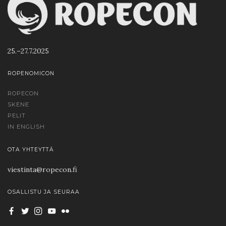
25.–27.7.2025
ROPENOMICON
ROPECON
SKENE
PELIT
IN ENGLISH
OTA YHTEYTTÄ
viestinta@ropecon.fi
OSALLISTU JA SEURAA