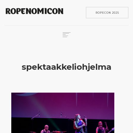
ROPECON 2025
ROPECON
SKENE
spektaakkeliohjelma
PELIT
IN ENGLISH
SEARCH