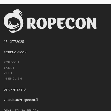
25.–27.7.2025
ROPENOMICON
ROPECON
SKENE
PELIT
IN ENGLISH
OTA YHTEYTTÄ
viestinta@ropecon.fi
OSALLISTU JA SEURAA