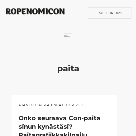
ROPECON 2025
ROPECON
SKENE
paita
PELIT
IN ENGLISH
SEARCH
AJANKOHTAISTA UNCATEGORIZED
Onko seuraava Con-paita
sinun kynästäsi?
Paitagrafiikkakilpailu