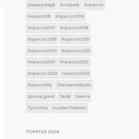
pääjärjestäjät
Roolipelit
Ropecon
Ropecon19
Ropecon 2016
Ropecon2017
Ropecon2018
Ropecon 2019
Ropecon2019
Ropecon2020
Ropecon 2021
Ropecon2021
Ropecon2022
Ropecon 2022
ropecon2023
RopeconRy
Skenaariokilpailu
special guest
Taide
teema
Työvoima
Vuoden Peliteko
TOIMITUS 2026