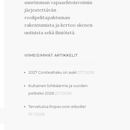
suurimman vapaaehtoisvoimin
järjestettävän
roolipelitapahtuman
rakentumista ja kertoo skenen
uutisista sekä ilmiöistä.
VIIMEISIMMÄT ARTIKKELIT
2027 Coniteahaku on auki!
27.7.2026
Kultainen lohikäärme ja vuoden
peliteko 2026
25.7.2026
Tervetuloa Ropeconin etkoille!
10.7.2026