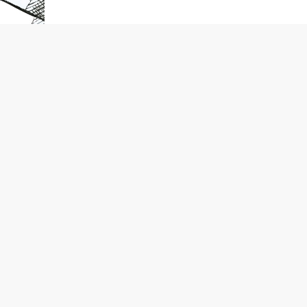
OMICON
N
ISH