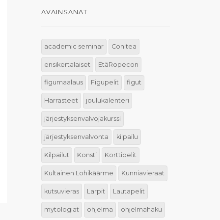
AVAINSANAT
academic seminar
Conitea
ensikertalaiset
EtäRopecon
figumaalaus
Figupelit
figut
Harrasteet
joulukalenteri
järjestyksenvalvojakurssi
järjestyksenvalvonta
kilpailu
Kilpailut
Konsti
Korttipelit
Kultainen Lohikäärme
Kunniavieraat
kutsuvieras
Larpit
Lautapelit
mytologiat
ohjelma
ohjelmahaku