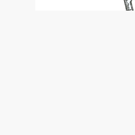
ROPEN
ROPECO
SKENE
25.–27.7.2025
PELIT
IN ENGL