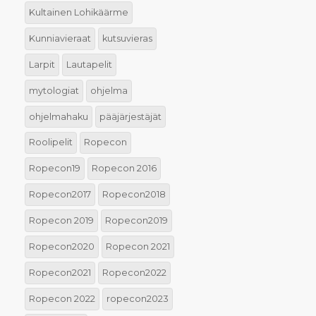
Kultainen Lohikäärme
Kunniavieraat
kutsuvieras
Larpit
Lautapelit
mytologiat
ohjelma
ohjelmahaku
pääjärjestäjät
Roolipelit
Ropecon
Ropecon19
Ropecon 2016
Ropecon2017
Ropecon2018
Ropecon 2019
Ropecon2019
Ropecon2020
Ropecon 2021
Ropecon2021
Ropecon2022
Ropecon 2022
ropecon2023