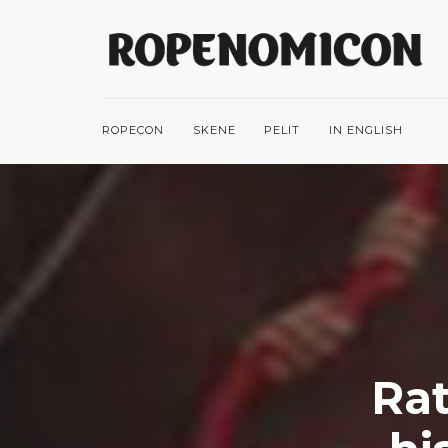
ROPECON
SKENE
PELIT
IN ENGLISH
Ra