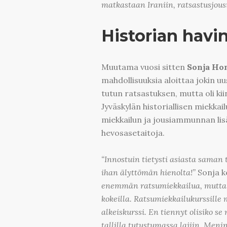
matkastaan Iraniin, ratsastusjo
Historian havi
Muutama vuosi sitten
Sonja Ho
mahdollisuuksia aloittaa jokin uu
tutun ratsastuksen, mutta oli ki
Jyväskylän historiallisen miekkai
miekkailun ja jousiammunnan li
hevosasetaitoja.
“Innostuin tietysti asiasta saman
ihan älyttömän hienolta!”
Sonja k
enemmän ratsumiekkailua, mutta 
kokeilla. Ratsumiekkailukurssille
alkeiskurssi. En tiennyt olisiko s
tallilla tutustumassa lajiin. Meni