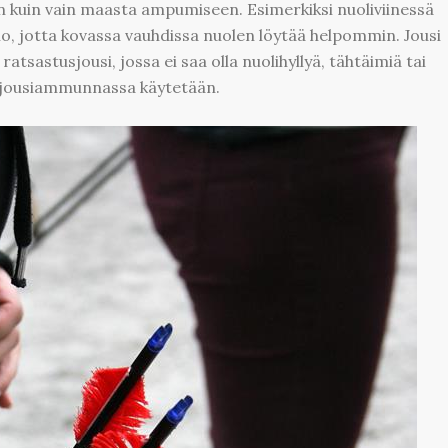
n kuin vain maasta ampumiseen. Esimerkiksi nuoliviinessä
osio, jotta kovassa vauhdissa nuolen löytää helpommin. Jousi
atsastusjousi, jossa ei saa olla nuolihyllyä, tähtäimiä tai
a jousiammunnassa käytetään.