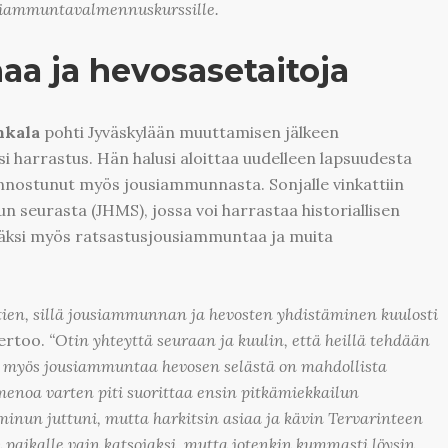
usiammuntavalmennuskurssille.
naa ja hevosasetaitoja
nkala
pohti Jyväskylään muuttamisen jälkeen
si harrastus. Hän halusi aloittaa uudelleen lapsuudesta
innostunut myös jousiammunnasta. Sonjalle vinkattiin
lun seurasta (JHMS), jossa voi harrastaa historiallisen
säksi myös ratsastusjousiammuntaa ja muita
 tien, sillä jousiammunnan ja hevosten yhdistäminen kuulosti
ertoo.
“Otin yhteyttä seuraan ja kuulin, että heillä tehdään
myös jousiammuntaa hevosen selästä on mahdollista
 menoa varten piti suorittaa ensin pitkämiekkailun
e minun juttuni, mutta harkitsin asiaa ja kävin Tervarinteen
n paikalle vain katsojaksi, mutta jotenkin kummasti löysin