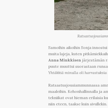
Ratsastusjousiammu
Samoihin aikoihin Sonja innostui 
muita lajeja, kuten pitkämiekkai
Anna Minkkisen
järjestämän r
puute muuttui suorastaan runsa
Yhtäkkiä minulla oli harrastuksia
Ratsastusjousiammunnassa ammut
maaleihin. Kehonhallinnalla ja a
tekniikat ovat hieman erilaisia
niin eteen, taakse kuin sivullek