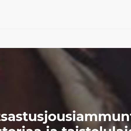
tsastusjousiammunt