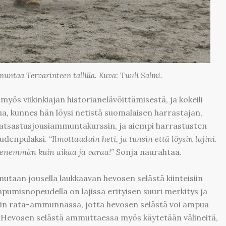
ntaa Tervarinteen tallilla. Kuva: Tuuli Salmi.
myös viikinkiajan historianelävöittämisestä, ja kokeili
lua, kunnes hän löysi netistä suomalaisen harrastajan,
atsastusjousiammuntakurssin, ja aiempi harrastusten
udenpulaksi.
“Ilmottauduin heti, ja tunsin että löysin lajini.
 enemmän kuin aikaa ja varaa!”
Sonja naurahtaa.
aan jousella laukkaavan hevosen selästä kiinteisiin
mpumisnopeudella on lajissa erityisen suuri merkitys ja
 kuin rata-ammunnassa, jotta hevosen selästä voi ampua
in. Hevosen selästä ammuttaessa myös käytetään välineitä,