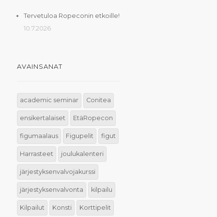
Tervetuloa Ropeconin etkoille!
10.7.2026
AVAINSANAT
academic seminar
Conitea
ensikertalaiset
EtäRopecon
figumaalaus
Figupelit
figut
Harrasteet
joulukalenteri
järjestyksenvalvojakurssi
järjestyksenvalvonta
kilpailu
Kilpailut
Konsti
Korttipelit