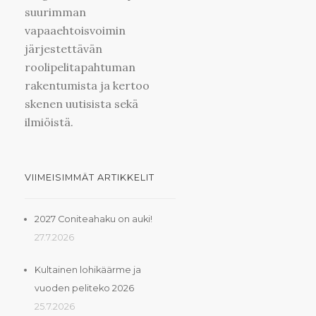
suurimman
vapaaehtoisvoimin
järjestettävän
roolipelitapahtuman
rakentumista ja kertoo
skenen uutisista sekä
ilmiöistä.
VIIMEISIMMÄT ARTIKKELIT
2027 Coniteahaku on auki!
27.7.2026
Kultainen lohikäärme ja
vuoden peliteko 2026
25.7.2026