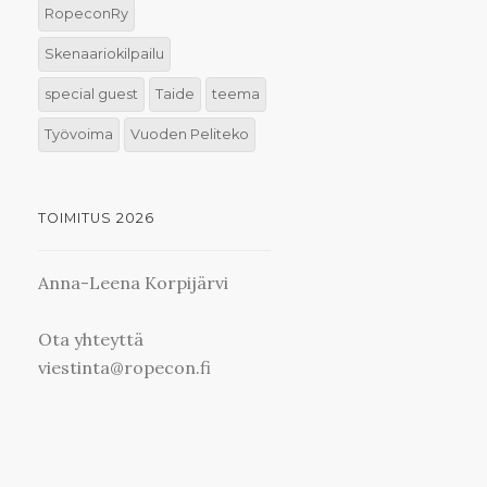
RopeconRy
Skenaariokilpailu
special guest
Taide
teema
Työvoima
Vuoden Peliteko
TOIMITUS 2026
Anna-Leena Korpijärvi
Ota yhteyttä
viestinta@ropecon.fi