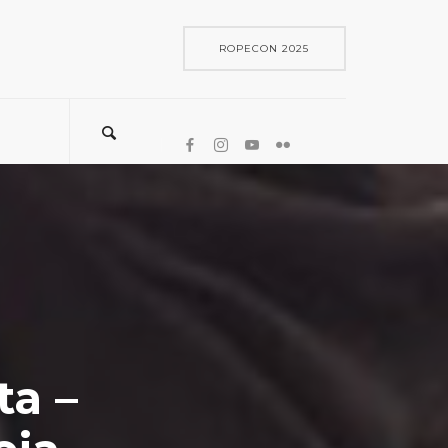
ROPECON 2025
a –