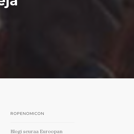
eja
ROPENOMICON
Blogi seuraa Euroopan