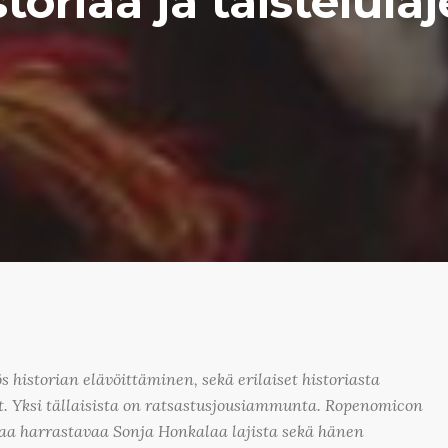
storiaa ja taistelulaj
 historian elävöittäminen, sekä erilaiset historiasta
it. Yksi tällaisista on ratsastusjousiammunta. Ropenomicon
aa harrastavaa Sonja Honkalaa lajista sekä hänen