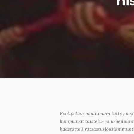
hi
Roolipelien maailmaan liittyy myös
kumpuavat taistelu- ja urheilulaj
haastatteli ratsastusjousiammunt