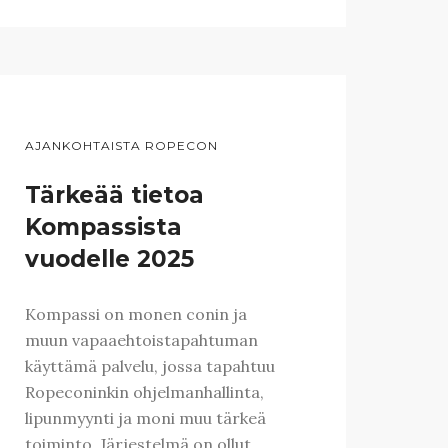
AJANKOHTAISTA ROPECON
Tärkeää tietoa
Kompassista
vuodelle 2025
Kompassi on monen conin ja
muun vapaaehtoistapahtuman
käyttämä palvelu, jossa tapahtuu
Ropeconinkin ohjelmanhallinta,
lipunmyynti ja moni muu tärkeä
toiminto. Järjestelmä on ollut