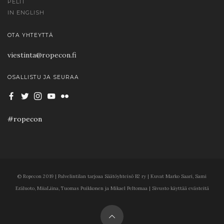
PELIT
IN ENGLISH
OTA YHTEYTTÄ
viestinta@ropecon.fi
OSALLISTU JA SEURAA
#ropecon
© Ropecon 2019 | Palvelintilan tarjoaa Säätöyhteisö B2 ry | Kuvat Marko Saari, Sami
Eräluoto, MiiaLiina, Tuomas Puikkonen ja Mikael Peltomaa | Sivusto käyttää evästeitä