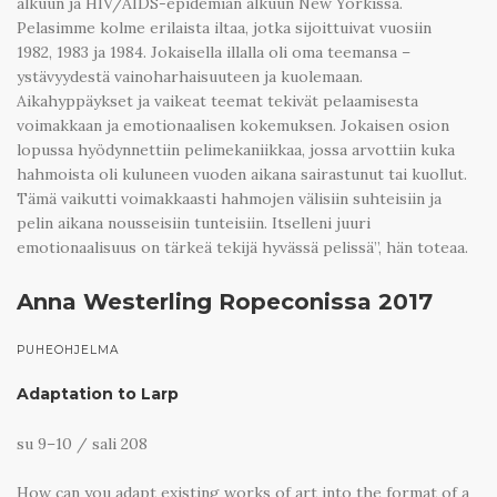
alkuun ja HIV/AIDS-epidemian alkuun New Yorkissa.
Pelasimme kolme erilaista iltaa, jotka sijoittuivat vuosiin
1982, 1983 ja 1984. Jokaisella illalla oli oma teemansa –
ystävyydestä vainoharhaisuuteen ja kuolemaan.
Aikahyppäykset ja vaikeat teemat tekivät pelaamisesta
voimakkaan ja emotionaalisen kokemuksen. Jokaisen osion
lopussa hyödynnettiin pelimekaniikkaa, jossa arvottiin kuka
hahmoista oli kuluneen vuoden aikana sairastunut tai kuollut.
Tämä vaikutti voimakkaasti hahmojen välisiin suhteisiin ja
pelin aikana nousseisiin tunteisiin. Itselleni juuri
emotionaalisuus on tärkeä tekijä hyvässä pelissä”, hän toteaa.
Anna Westerling Ropeconissa 2017
PUHEOHJELMA
Adaptation to Larp
su 9–10 / sali 208
How can you adapt existing works of art into the format of a