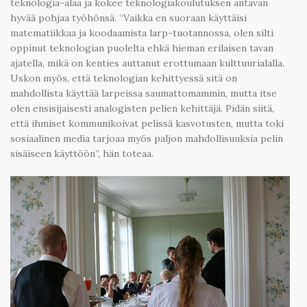
teknologia-alaa ja kokee teknologiakoulutuksen antavan
hyvää pohjaa työhönsä. “Vaikka en suoraan käyttäisi
matematiikkaa ja koodaamista larp-tuotannossa, olen silti
oppinut teknologian puolelta ehkä hieman erilaisen tavan
ajatella, mikä on kenties auttanut erottumaan kulttuurialalla.
Uskon myös, että teknologian kehittyessä sitä on
mahdollista käyttää larpeissa saumattomammin, mutta itse
olen ensisijaisesti analogisten pelien kehittäjä. Pidän siitä,
että ihmiset kommunikoivat pelissä kasvotusten, mutta toki
sosiaalinen media tarjoaa myös paljon mahdollisuuksia pelin
sisäiseen käyttöön”, hän toteaa.