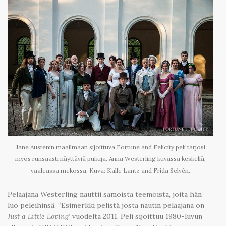
Jane Austenin maailmaan sijoittuva Fortune and Felicity peli tarjosi
myös runsaasti näyttäviä pukuja. Anna Westerling kuvassa keskellä,
vaaleassa mekossa. Kuva: Kalle Lantz and Frida Selvén.
Pelaajana Westerling nauttii samoista teemoista, joita hän
luo peleihinsä. “Esimerkki pelistä josta nautin pelaajana on
Just a Little Loving’
vuodelta 2011. Peli sijoittuu 1980-luvun