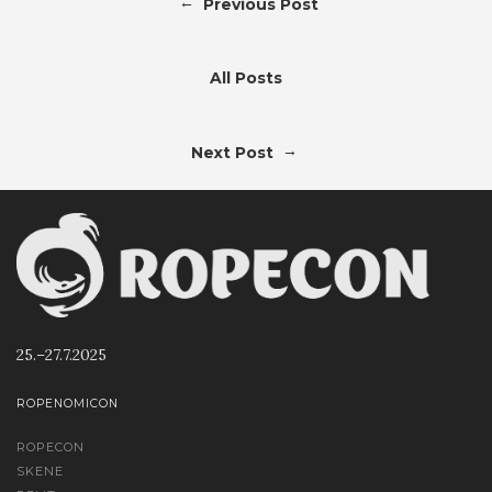
←
Previous Post
All Posts
→
Next Post
25.–27.7.2025
ROPENOMICON
ROPECON
SKENE