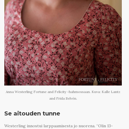
Anna Westerling Fortune and Felicity -hahmossaan. Kuva: Kalle Lantz
and Frida Selvén.
Se aitouden tunne
Westerling innostui larppaamisesta jo nuorena. “Olin 13-