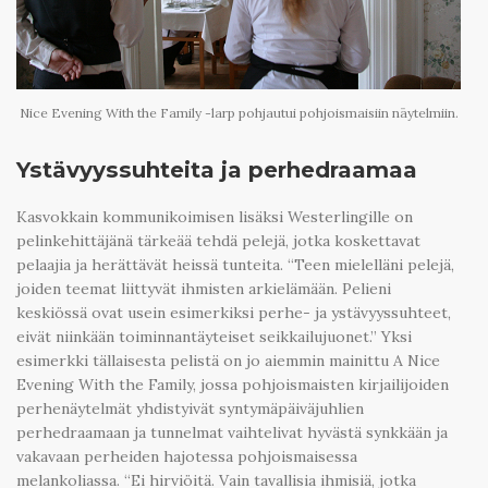
Nice Evening With the Family -larp pohjautui pohjoismaisiin näytelmiin.
Ystävyyssuhteita ja perhedraamaa
Kasvokkain kommunikoimisen lisäksi Westerlingille on
pelinkehittäjänä tärkeää tehdä pelejä, jotka koskettavat
pelaajia ja herättävät heissä tunteita. “Teen mielelläni pelejä,
joiden teemat liittyvät ihmisten arkielämään. Pelieni
keskiössä ovat usein esimerkiksi perhe- ja ystävyyssuhteet,
eivät niinkään toiminnantäyteiset seikkailujuonet.” Yksi
esimerkki tällaisesta pelistä on jo aiemmin mainittu A Nice
Evening With the Family, jossa pohjoismaisten kirjailijoiden
perhenäytelmät yhdistyivät syntymäpäiväjuhlien
perhedraamaan ja tunnelmat vaihtelivat hyvästä synkkään ja
vakavaan perheiden hajotessa pohjoismaisessa
melankoliassa. “Ei hirviöitä. Vain tavallisia ihmisiä, jotka