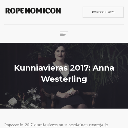
ROPECON 2025
ROPECON
SKENE
PELIT
Kunniavieras 2017: Anna
IN ENGLISH
Westerling
SEARCH
Ropeconin 2017 kunniavieras on ruotsalainen tuottaja ja