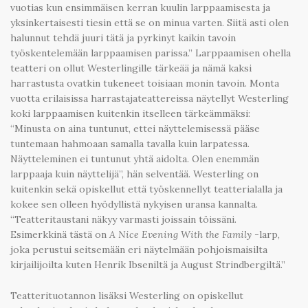
vuotias kun ensimmäisen kerran kuulin larppaamisesta ja
yksinkertaisesti tiesin että se on minua varten. Siitä asti olen
halunnut tehdä juuri tätä ja pyrkinyt kaikin tavoin
työskentelemään larppaamisen parissa.” Larppaamisen ohella
teatteri on ollut Westerlingille tärkeää ja nämä kaksi
harrastusta ovatkin tukeneet toisiaan monin tavoin. Monta
vuotta erilaisissa harrastajateattereissa näytellyt Westerling
koki larppaamisen kuitenkin itselleen tärkeämmäksi:
“Minusta on aina tuntunut, ettei näyttelemisessä pääse
tuntemaan hahmoaan samalla tavalla kuin larpatessa.
Näytteleminen ei tuntunut yhtä aidolta. Olen enemmän
larppaaja kuin näyttelijä”, hän selventää. Westerling on
kuitenkin sekä opiskellut että työskennellyt teatterialalla ja
kokee sen olleen hyödyllistä nykyisen uransa kannalta.
“Teatteritaustani näkyy varmasti joissain töissäni.
Esimerkkinä tästä on
A Nice Evening With the Family
-larp,
joka perustui seitsemään eri näytelmään pohjoismaisilta
kirjailijoilta kuten Henrik Ibseniltä ja August Strindbergiltä.”
Teatterituotannon lisäksi Westerling on opiskellut