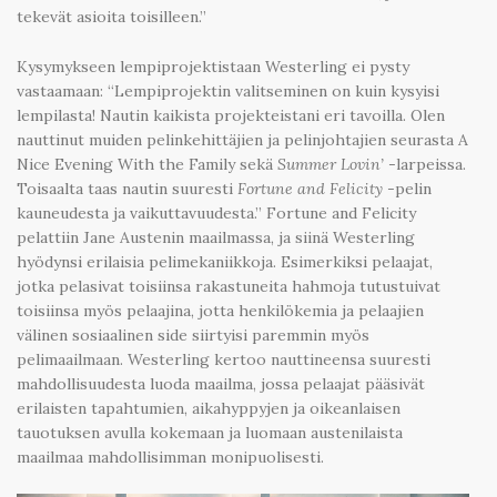
tekevät asioita toisilleen.”
Kysymykseen lempiprojektistaan Westerling ei pysty
vastaamaan: “Lempiprojektin valitseminen on kuin kysyisi
lempilasta! Nautin kaikista projekteistani eri tavoilla. Olen
nauttinut muiden pelinkehittäjien ja pelinjohtajien seurasta A
Nice Evening With the Family sekä
Summer Lovin’
-larpeissa.
Toisaalta taas nautin suuresti
Fortune and Felicity
-pelin
kauneudesta ja vaikuttavuudesta.” Fortune and Felicity
pelattiin Jane Austenin maailmassa, ja siinä Westerling
hyödynsi erilaisia pelimekaniikkoja. Esimerkiksi pelaajat,
jotka pelasivat toisiinsa rakastuneita hahmoja tutustuivat
toisiinsa myös pelaajina, jotta henkilökemia ja pelaajien
välinen sosiaalinen side siirtyisi paremmin myös
pelimaailmaan. Westerling kertoo nauttineensa suuresti
mahdollisuudesta luoda maailma, jossa pelaajat pääsivät
erilaisten tapahtumien, aikahyppyjen ja oikeanlaisen
tauotuksen avulla kokemaan ja luomaan austenilaista
maailmaa mahdollisimman monipuolisesti.