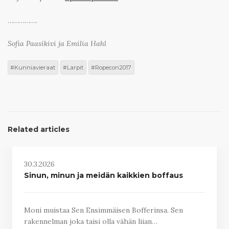
…………….
Sofia Paasikivi ja Emilia Hahl
Kunniavieraat
Larpit
Ropecon2017
Related articles
30.3.2026
Sinun, minun ja meidän kaikkien boffaus
Moni muistaa Sen Ensimmäisen Bofferinsa. Sen
rakennelman joka taisi olla vähän liian…