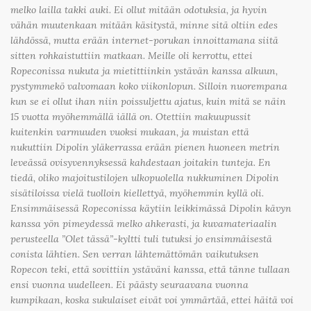
melko lailla takki auki. Ei ollut mitään odotuksia, ja hyvin
vähän muutenkaan mitään käsitystä, minne sitä oltiin edes
lähdössä, mutta erään internet-porukan innoittamana siitä
sitten rohkaistuttiin matkaan. Meille oli kerrottu, ettei
Ropeconissa nukuta ja mietittiinkin ystävän kanssa alkuun,
pystymmekö valvomaan koko viikonlopun. Silloin nuorempana
kun se ei ollut ihan niin poissuljettu ajatus, kuin mitä se näin
15 vuotta myöhemmällä iällä on. Otettiin makuupussit
kuitenkin varmuuden vuoksi mukaan, ja muistan että
nukuttiin Dipolin yläkerrassa erään pienen huoneen metrin
leveässä ovisyvennyksessä kahdestaan joitakin tunteja. En
tiedä, oliko majoitustilojen ulkopuolella nukkuminen Dipolin
sisätiloissa vielä tuolloin kiellettyä, myöhemmin kyllä oli.
Ensimmäisessä Ropeconissa käytiin leikkimässä Dipolin kävyn
kanssa yön pimeydessä melko ahkerasti, ja kuvamateriaalin
perusteella ”Olet tässä”-kyltti tuli tutuksi jo ensimmäisestä
conista lähtien. Sen verran lähtemättömän vaikutuksen
Ropecon teki, että sovittiin ystäväni kanssa, että tänne tullaan
ensi vuonna uudelleen. Ei päästy seuraavana vuonna
kumpikaan, koska sukulaiset eivät voi ymmärtää, ettei häitä voi