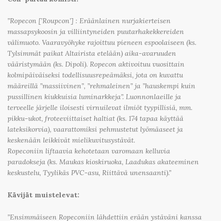
”Ropecon [’Roupcon’] : Eräänlainen nurjakierteisen
massapsykoosin ja villiintyneiden puutarhakekkereiden
välimuoto. Vaaravyöhyke rajoittuu pieneen espoolaiseen (ks.
Tylsimmät paikat Altairista etelään) aika-avaruuden
vääristymään (ks. Dipoli). Ropecon aktivoituu vuosittain
kolmipäiväiseksi todellisuusrepeämäksi, jota on kuvattu
määreillä ”massiivinen”, ”rehmaleinen” ja ”hauskempi kuin
pussillinen kiukkuisia luminarkkeja”. Luonnonlaeille ja
terveelle järjelle iloisesti virnuilevat ilmiöt tyypillisiä, mm.
pikku-ukot, froteeviittaiset haltiat (ks. 174 tapaa käyttää
lateksikorvia), vaarattomiksi pehmustetut lyömäaseet ja
keskenään leikkivät mielikuvitusystävät.
Ropeconiin liftaavia kehotetaan varomaan kelluvia
paradokseja (ks. Maukas kioskiruoka, Laadukas akateeminen
keskustelu, Tyylikäs PVC-asu, Riittävä unensaanti).”
Kävijät muistelevat:
”Ensimmäiseen Ropeconiin lähdettiin erään ystäväni kanssa