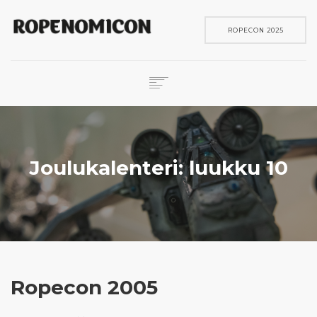
ROPECON 2025
ROPECON
SKENE
PELIT
Joulukalenteri: luukku 10
IN ENGLISH
SEARCH
Ropecon 2005