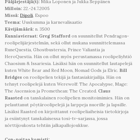
Pääjärjestäjä(t):
Mika Loponen ja Jukka Seppänen
Milloin:
22.-24.7.2005
Missä:
Dipoli
, Espoo
Teema:
Uuskumma ja karnevalisaatio
Kävijämäärä:
n. 3500
Kunniavieraat: Greg Stafford
on suunnitellut Pendragon-
roolipelijärjestelmän, sekä ollut mukana suunnittelemassa
RuneQuestia, Ghostbustersia, Prince Valiantia ja
HeroQuestia. Hän on ollut myös perustamassa roolipeliyhtiö
Chaosium & Issariesia. Lisäksi hän on suunnitellut lautapelejä
kuten White Bear and Red Moon, Nomad Gods ja Elric.
Bill
Bridges
on roolipelien tekijä ja fantasiakirjailija. Hän on
tehnyt roolipelejä kuten Werewolf: The Apocalypse, Mage:
The Ascension ja Promethean: The Created.
Claus
Raasted
on tanskalainen roolipelien monitoimimies. Hän on
pelauttanut pöytäroolipelejä ja larppeja nuorille ja lapsille.
Lisäksi Raasted on kirjoittanut roolipeliaiheisia tietokirjoja
ja esiintynyt tanskalaisessa tosi-tv-sarjassa, jossa
nörttijoukosta tehtiin jalkapallojoukkue.
Con-paitaa komisti: