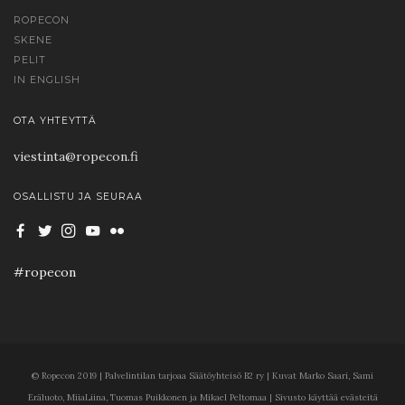
ROPECON
SKENE
PELIT
IN ENGLISH
OTA YHTEYTTÄ
viestinta@ropecon.fi
OSALLISTU JA SEURAA
#ropecon
© Ropecon 2019 | Palvelintilan tarjoaa Säätöyhteisö B2 ry | Kuvat Marko Saari, Sami
Eräluoto, MiiaLiina, Tuomas Puikkonen ja Mikael Peltomaa | Sivusto käyttää evästeitä